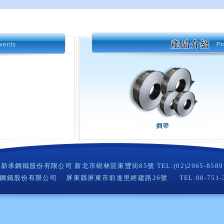
新承鋼鐵股份有限公司 新北市樹林區東豐街85號 TEL:(02)2965-8589
鋼鐵股份有限公司 屏東縣屏東市前進里經建路26號 TEL:08-751-3