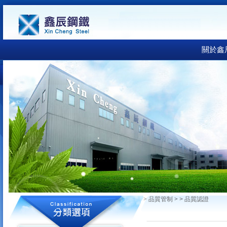
關於鑫
>
品質管制
>
>
品質認證
首頁